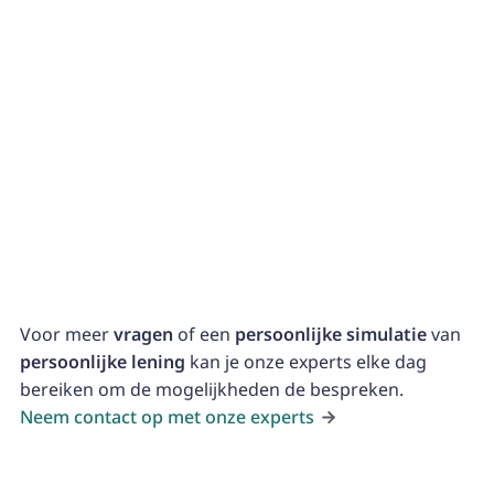
Bespaar op lange termijn op je energierekening. Kies
uit isolatie, nieuwe ramen of fotovoltaïsche panelen
om je woning klaar te maken voor de toekomst.
Andere doeleinden
Ook voor andere diverse kosten kunnen persoonlijke
leningen afgesloten worden.
Voor meer
vragen
of een
persoonlijke simulatie
van
persoonlijke lening
kan je onze experts elke dag
bereiken om de mogelijkheden de bespreken.
Neem contact op met onze experts