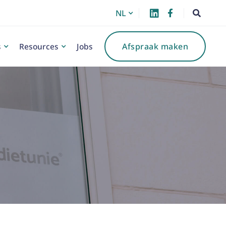
NL



s
Resources
Jobs
Afspraak maken