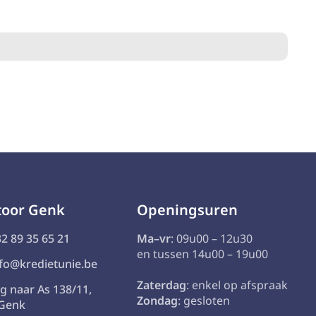
toor Genk
Openingsuren
2 89 35 65 21
Ma–vr
: 09u00 – 12u30
en tussen 14u00 – 19u00
fo@kredietunie.be
Zaterdag
: enkel op afspraak
g naar As 138/11,
Zondag
: gesloten
 Genk