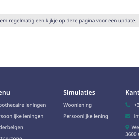
m regelmatig een kijkje op deze pagina voor een update.
enu
Simulaties
Kan
pothecaire leningen
Woonlening
+3

soonlijke leningen
Persoonlijke lening
in

derbelgen
We

3600
rtnerzone