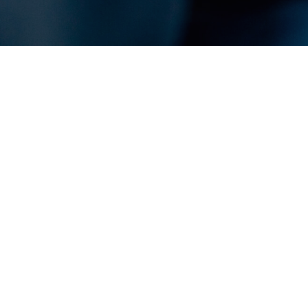
Bel ons
Mail ons
Welke meerwaarde heeft een

onafhankelijk makelaar?