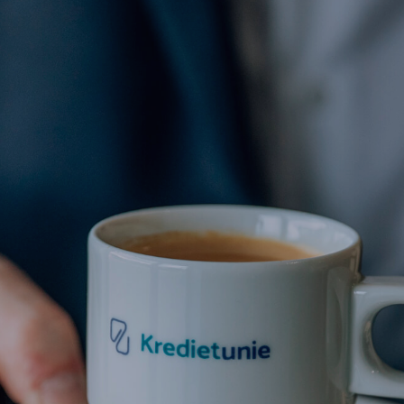
Te bereiken via:
Weg naar As 138/11,

3600 Genk
+32 89 35 65 21

info@kredietunie.be

Openingsuren:
Ma–vr
: 09u00–12u30 en tussen 14u00-19u00
Zaterdag
: 10u00 – 12u30
Zondag
: gesloten