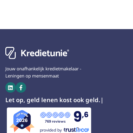
sturen of gewoon de telefoon oppakken om je
beeld van je maandelijkse aflossingen.
Iedereen die meerderjarig is en inkomsten heeft
vraag te stellen. We regelen dan graag een
kan bij ons terecht voor een lening!
afspraak voor je. Onze adviseurs leggen je
vervolgens alles haarfijn uit. We staan voor je
klaar!
Jouw onafhankelijk kredietmakelaar -
Leningen op mensenmaat


Let op, geld lenen kost
9
,6
769 reviews
provided by