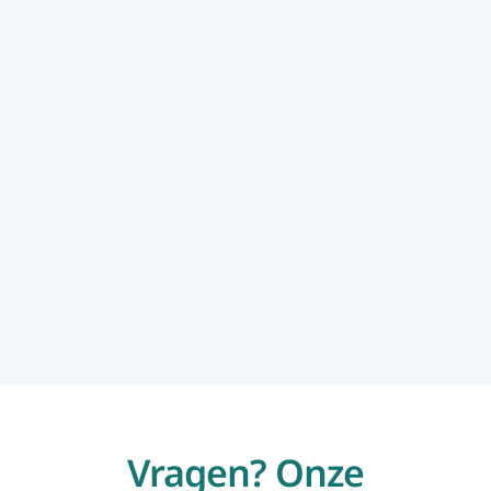
Josiane Vaes
Business Developer


Vragen? Onze