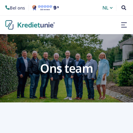
NL
Bel ons


Ons team