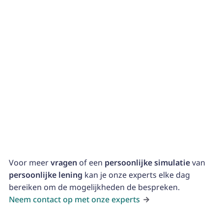
Bespaar op lange termijn op je energierekening. Kies
uit isolatie, nieuwe ramen of fotovoltaïsche panelen
om je woning klaar te maken voor de toekomst.
Andere doeleinden
Ook voor andere diverse kosten kunnen persoonlijke
leningen afgesloten worden.
Voor meer
vragen
of een
persoonlijke simulatie
van
persoonlijke lening
kan je onze experts elke dag
bereiken om de mogelijkheden de bespreken.
Neem contact op met onze experts