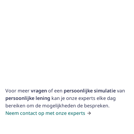
Bespaar op lange termijn op je energierekening. Kies
uit isolatie, nieuwe ramen of fotovoltaïsche panelen
om je woning klaar te maken voor de toekomst.
Andere doeleinden
Ook voor andere diverse kosten kunnen persoonlijke
leningen afgesloten worden.
Voor meer
vragen
of een
persoonlijke simulatie
van
persoonlijke lening
kan je onze experts elke dag
bereiken om de mogelijkheden de bespreken.
Neem contact op met onze experts