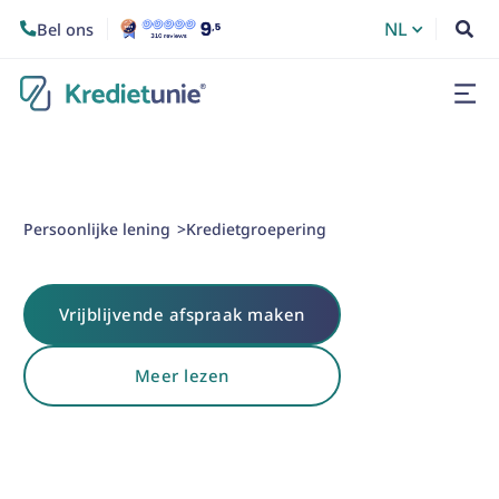
NL
Bel ons


Persoonlijke lening
Kredietgroepering
>
Vrijblijvende afspraak maken
Meer lezen