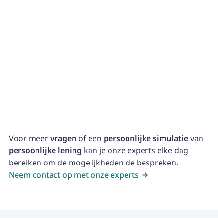
uit isolatie, nieuwe ramen of fotovoltaïsche panelen
om je woning klaar te maken voor de toekomst.
Andere doeleinden
Ook voor andere diverse kosten kunnen persoonlijke
leningen afgesloten worden.
Voor meer
vragen
of een
persoonlijke simulatie
van
persoonlijke lening
kan je onze experts elke dag
bereiken om de mogelijkheden de bespreken.
Neem contact op met onze experts