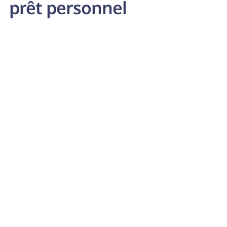
prêt personnel
Mobil-home
Avez-vous attrapé le virus du voyage ? Avec un prêt à
tempérament pour un mobil-home, vous pouvez déjà
commencer à planifier ce voyage en voiture.
Meer lezen
La (nouvelle) voiture
Vous en avez assez du bus et du train ou avez-vous
besoin d'une voiture pour aller au travail ? Nous vous