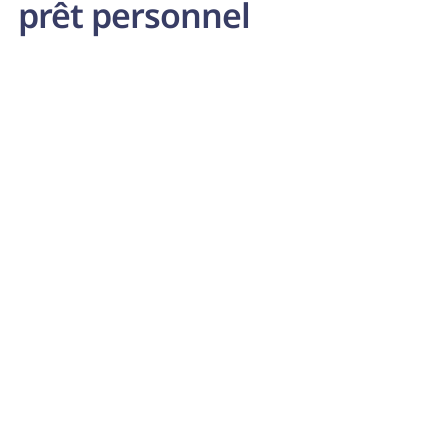
prêt personnel
Mobil-home
Avez-vous attrapé le virus du voyage ? Avec un prêt à
tempérament pour un mobil-home, vous pouvez déjà
commencer à planifier ce voyage en voiture.
Meer lezen
Rafraîchir la maison et le jardin
Vous envisagez de réaliser des travaux de peinture ou
de rafraîchir votre jardin ? Grâce à un prêt personnel