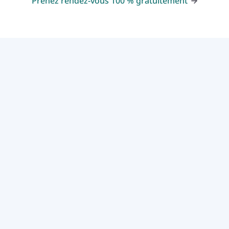
Prenez rendez-vous 100 % gratuitement
courtier
en crédit indépendant
Totalement gratuit, nous sommes payés par les
prêteurs
Nous trouverons le prêt sur mesure pour vous,
afin que vous ayez plus de temps