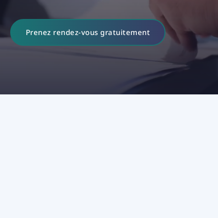
Prenez rendez-vous gratuitement
43
+
10750
+
700
+
605
+