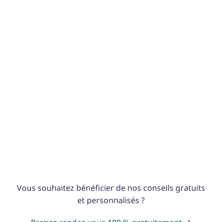
Prêts aux entreprises
Obtenir un prêt commercial
Partenariat
Vous collaborez avec Kredietunie ?
Néerlandais de Belgique
Déménagez des Pays-Bas vers la
Belgique ?
Vous souhaitez bénéficier de nos conseils gratuits
et personnalisés ?