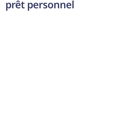
prêt personnel
Mobil-home
Avez-vous attrapé le virus du voyage ? Avec un prêt à
tempérament pour un mobil-home, vous pouvez déjà
commencer à planifier ce voyage en voiture.
Meer lezen
La (nouvelle) voiture
Vous en avez assez du bus et du train ou avez-vous
besoin d'une voiture pour aller au travail ? Nous vous