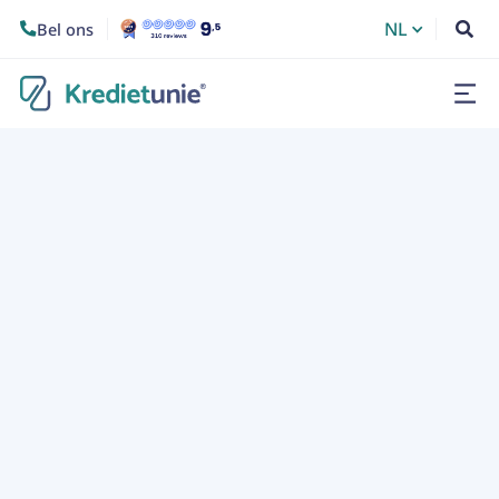
NL
Bel ons


7/7/2015
Categorie:
Algemeen