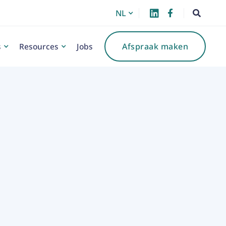
NL



s
Resources
Jobs
Afspraak maken
Categorie:
Algemeen