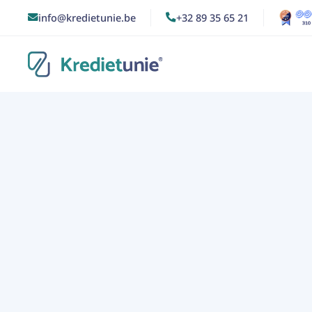
info@kredietunie.be
+32 89 35 65 21


10/1/2023