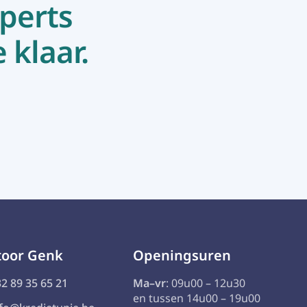
perts
 klaar.
toor Genk
Openingsuren
2 89 35 65 21
Ma–vr
: 09u00 – 12u30
en tussen 14u00 – 19u00