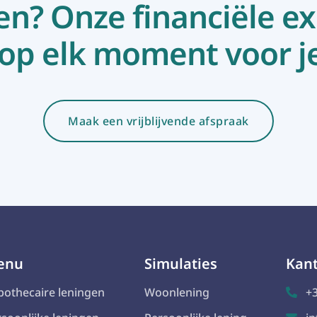
en? Onze financiële ex
op elk moment voor je
Maak een vrijblijvende afspraak
enu
Simulaties
Kan
pothecaire leningen
Woonlening
+3
