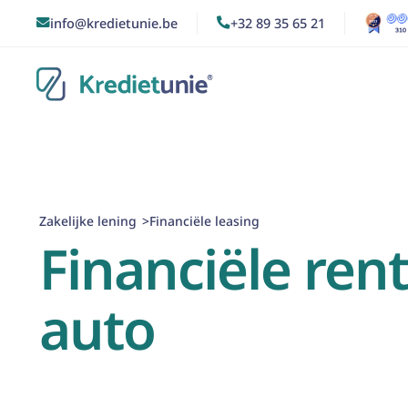
info@kredietunie.be
+32 89 35 65 21


Zakelijke lening
Financiële leasing
>
Financiële ren
auto