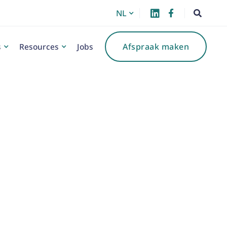
NL



s
Resources
Jobs
Afspraak maken