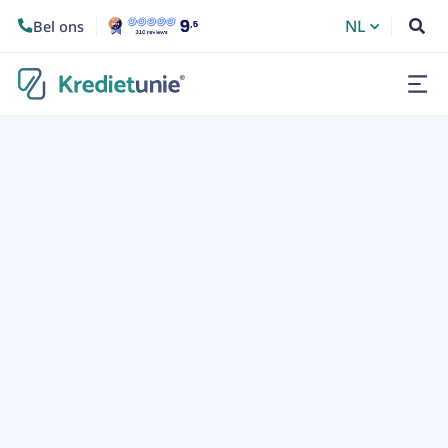
NL
Bel ons

