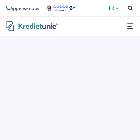
FR
Appelez-nous

