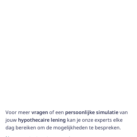
Overbruggingskrediet
Heb je een tijdelijke financiële kloof, zoals wanneer je
een nieuw huis wilt kopen voordat je oude huis is
verkocht? Een overbruggingskrediet kan helpen.
Successie
In sommige gevallen kan een hypothecaire lening
worden gebruikt om de verdeling van onroerend goed
na een erfenis te vergemakkelijken.
Voor meer
vragen
of een
persoonlijke simulatie
van
jouw
hypothecaire lening
kan je onze experts elke
dag bereiken om de mogelijkheden te bespreken.