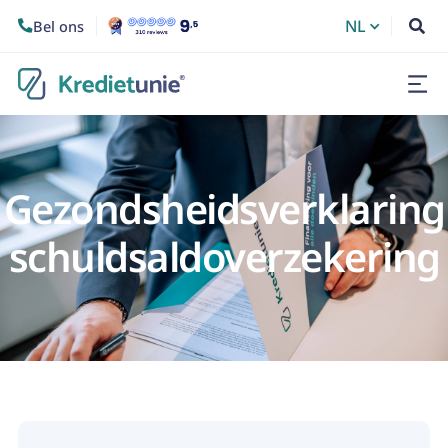
NL
Bel ons


Gezondsheidsverklaring
schuldsaldoverzekering