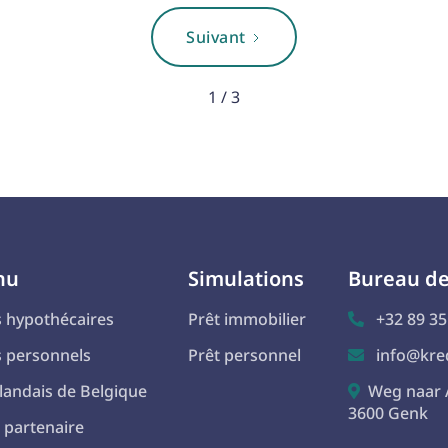
Suivant
1 / 3
nu
Simulations
Bureau d
s hypothécaires
Prêt immobilier
+32 89 35

s personnels
Prêt personnel
info@kred

landais de Belgique
Weg naar 

3600 Genk
 partenaire