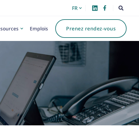
FR



sources
Emplois
Prenez rendez-vous