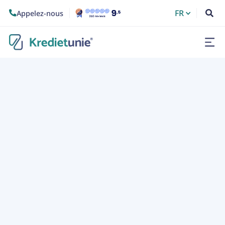
FR
Appelez-nous


10/3/2016
Catégorie :
Général