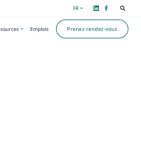
FR



sources
Emplois
Prenez rendez-vous