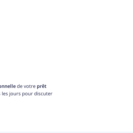
d'obtenir des taux d'intérêt plus bas grâce à un prêt
hypothécaire ?
Succession
Dans certains cas, un prêt hypothécaire peut être
utilisé pour faciliter le partage des biens après un
héritage.
onnelle
de votre
prêt
les jours pour discuter