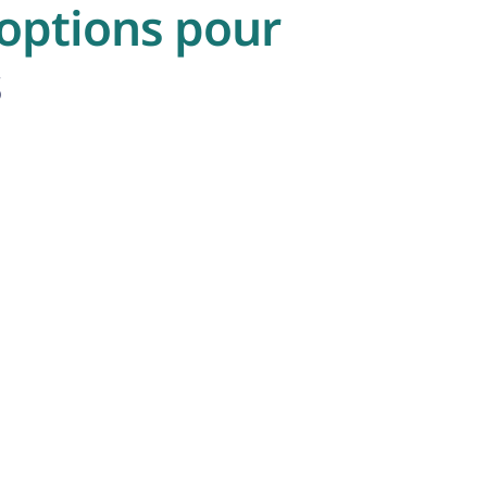
 options pour
s
Rénovations ou rénovations
Vous souhaitez rénover ? Un prêt hypothécaire peut
vous aider à réaliser des projets de rénovation, vous
permettant ainsi d'adapter et d'améliorer votre
maison en fonction de vos besoins.
En savoir plus
Consolidation de dettes
Envisagez-vous de centraliser la dette existante et