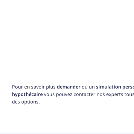
propriété, comme une maison de vacances ou un
immeuble de placement ? Un prêt hypothécaire peut
vous aider à le financer.
divorcer
En cas de divorce, un prêt hypothécaire peut être
utilisé pour racheter votre ancien partenaire ou pour
maintenir la copropriété.
Pour en savoir plus
demander
ou un
simulation pers
hypothécaire
vous pouvez contacter nos experts tous 
des options.