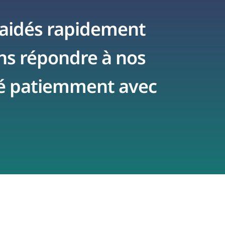
 aidés rapidement
Gabrielle P
Via
Trustlocal
ns répondre à nos
llé patiemment avec