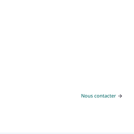
projets futurs, un prêt hypothécaire peut être la
solution de financement.
Nous contacter