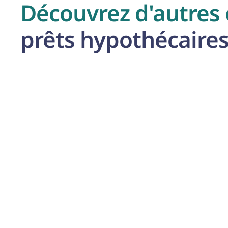
Découvrez d'autres
prêts hypothécaire
Acheter votre (première) maison
Vous rêvez de devenir propriétaire de votre propre
maison ou appartement ? Avec un prêt hypothécaire,
vous pouvez réaliser ce rêve et opter pour des
options de remboursement flexibles.
Investir dans l'immobilier
Vous souhaitez investir dans une deuxième