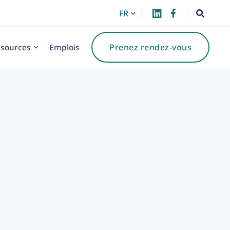
FR



sources
Emplois
Prenez rendez-vous
gorie :
Prêts hypothécaires