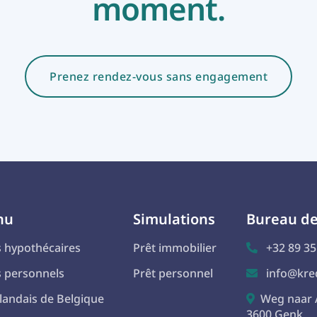
moment.
Prenez rendez-vous sans engagement
nu
Simulations
Bureau d
s hypothécaires
Prêt immobilier
+32 89 35

s personnels
Prêt personnel
info@kred

landais de Belgique
Weg naar 

3600 Genk