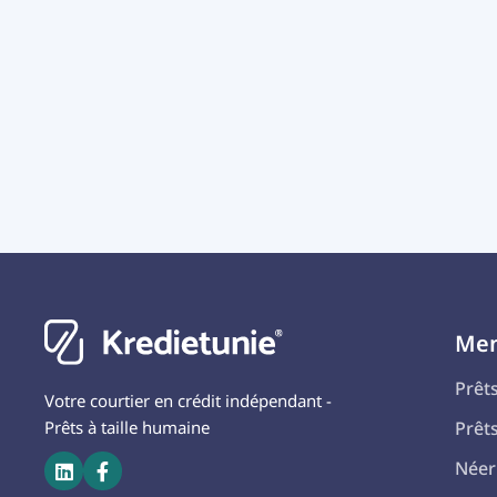
Me
Prêt
Votre courtier en crédit indépendant -
Prêts à taille humaine
Prêt
Néer

