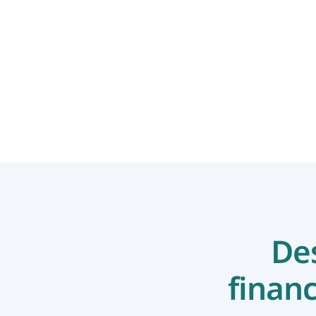
herken je een te dure
vraagprijs
En savoir plus
Des
financ