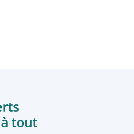
win oplossing voor kopers
en vastgoedmakelaars!
En savoir plus
rts
 à tout