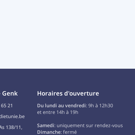
e Genk
Horaires d'ouverture
 65 21
Du lundi au vendredi
: 9h à 12h30
et entre 14h à 19h
ietunie.be
Samedi
: uniquement sur rendez-vous
As 138/11,
Dimanche
: fermé