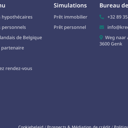
nu
Simulations
Bureau d
s hypothécaires
Prêt immobilier
+32 89 35

s personnels
Prêt personnel
info@kred

landais de Belgique
Weg naar 

3600 Genk
 partenaire
ez rendez-vous
Cookiebeleid
/
Prospects & Médiation de crédit
/
Politiq