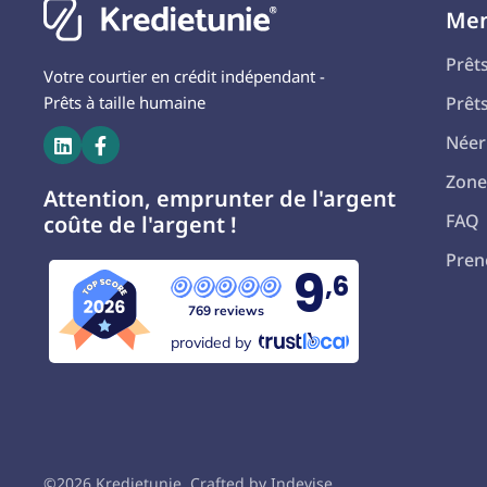
Me
Prêt
Votre courtier en crédit indépendant -
Prêts à taille humaine
Prêt
Néer


Zone
Attention, emprunter de l'argent
FAQ
coûte de l'argent !
Pren
9
,6
769 reviews
provided by
©2026 Kredietunie. Crafted by Indevise.