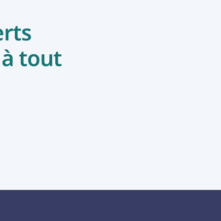
rts
 à tout