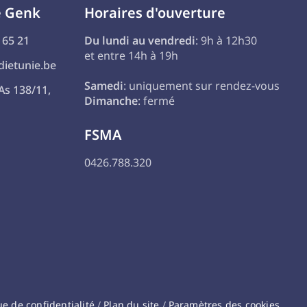
e Genk
Horaires d'ouverture
 65 21
Du lundi au vendredi
: 9h à 12h30
et entre 14h à 19h
ietunie.be
Samedi
: uniquement sur rendez-vous
As 138/11,
Dimanche
: fermé
FSMA
0426.788.320
ue de confidentialité
/
Plan du site
/
Paramètres des cookies